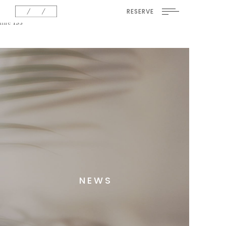
Warning
: Undefined variable $insert in
/home/hows/hows-
RESERVE
photostudio.com/public_html/wp/wp-
content/themes/theme-hows-photostudio/functions.php
on
line
153
NEWS