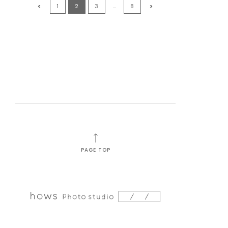
<
1
2
3
…
8
>
PAGE TOP