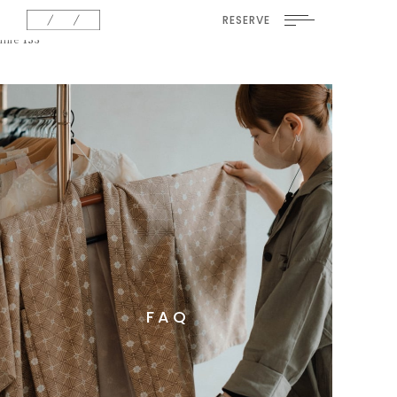
Warning
: Undefined variable $insert in
/home/hows/hows-
RESERVE
photostudio.com/public_html/wp/wp-
content/themes/theme-hows-photostudio/functions.php
on
line
153
FAQ